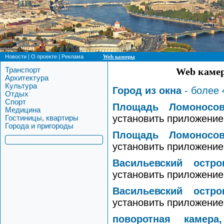
Новости
|
О проекте
|
Реклама
Web камеры
Транспорт
Web камер
Архитектура
Культура
Город из окна
- более 
Отдых
Спорт
Площадь Ломоносо
Медицина
установить приложение 
Гостиницы, квартиры
Города и пригороды
Площадь Ломоносо
установить приложение 
Васильевский остро
установить приложение 
Васильевский остро
установить приложение 
поворотная камера